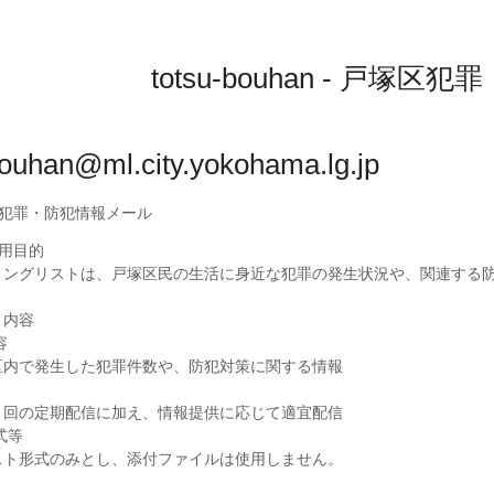
totsu-bouhan - 戸塚
bouhan@ml.city.yokohama.lg.jp
犯罪・防犯情報メール
用目的
グリストは、戸塚区民の生活に身近な犯罪の発生状況や、関連する防
う内容
容
発生した犯罪件数や、防犯対策に関する情報
定期配信に加え、情報提供に応じて適宜配信
式等
式のみとし、添付ファイルは使用しません。