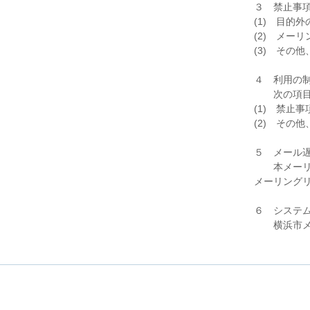
３ 禁止事
(1) 目的
(2) メー
(3) その
４ 利用の
次の項目に
(1) 禁止
(2) その
５ メール
本メーリン
メーリング
６ システ
横浜市メーリン