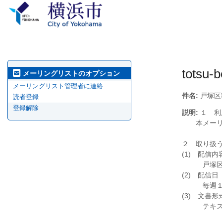
totsu-
メーリングリストのオプション
メーリングリスト管理者に連絡
件名:
戸塚区
読者登録
登録解除
説明:
１ 利
本メーリン
２ 取り扱
(1) 配信内
戸塚区内で
(2) 配信日
毎週１回の
(3) 文書形
テキスト形